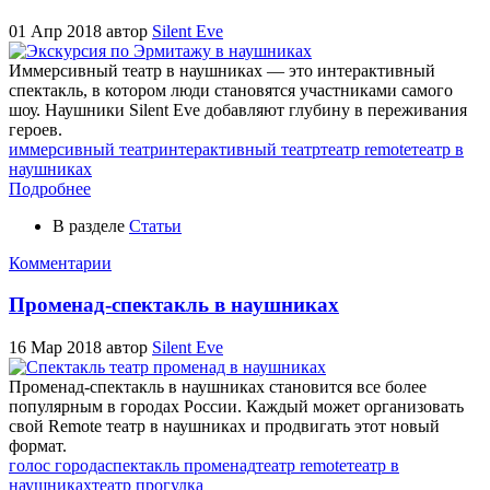
01 Апр 2018
автор
Silent Eve
Иммерсивный театр в наушниках — это интерактивный
спектакль, в котором люди становятся участниками самого
шоу. Наушники Silent Eve добавляют глубину в переживания
героев.
иммерсивный театр
интерактивный театр
театр remote
театр в
наушниках
Подробнее
В разделе
Статьи
Комментарии
Променад-спектакль в наушниках
16 Мар 2018
автор
Silent Eve
Променад-спектакль в наушниках становится все более
популярным в городах России. Каждый может организовать
свой Remote театр в наушниках и продвигать этот новый
формат.
голос города
спектакль променад
театр remote
театр в
наушниках
театр прогулка