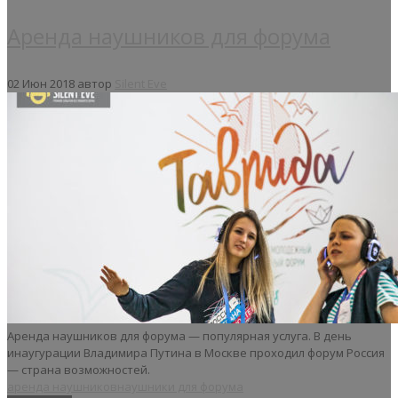
Аренда наушников для форума
02 Июн 2018
автор
Silent Eve
Аренда наушников для форума — популярная услуга. В день
инаугурации Владимира Путина в Москве проходил форум Россия
— страна возможностей.
аренда наушников
наушники для форума