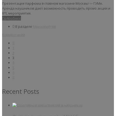
Презентация парфюма в главном магазине Москвы — ГУМе.
Аренда наушников дает возможность проводить промо акции и
BTL мероприятия.
Подробнее
В разделе
Мероприятия
Комментарии
1
2
3
4
5
6
Recent Posts