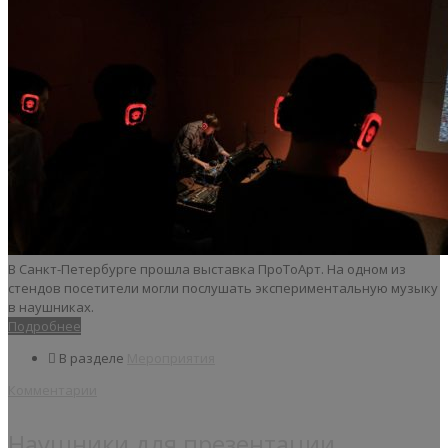
В Санкт-Петербурге прошла выставка ПроТоАрт. На одном из
стендов посетители могли послушать экспериментальную музыку
в наушниках.
Подробнее
В разделе
Мероприятия
Комментарии
Наушники для презентации