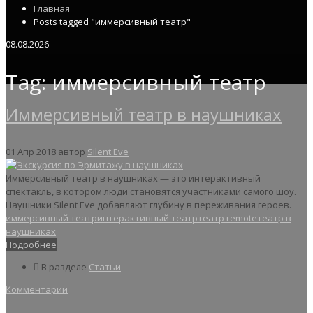
Главная
Posts tagged "иммерсивный театр"
08.08.2026
Tag: иммерсивный театр
Иммерсивный театр в наушниках
01 Апр 2018
автор
Silent Eve
Иммерсивный театр в наушниках — это интерактивный
спектакль, в котором люди становятся участниками самого шоу.
Наушники Silent Eve добавляют глубину в переживания героев.
иммерсивный театр
интерактивный театр
театр remote
театр в
наушниках
Подробнее
В разделе
Статьи
Комментарии