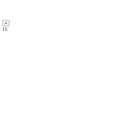
×
});