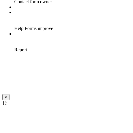
×
});