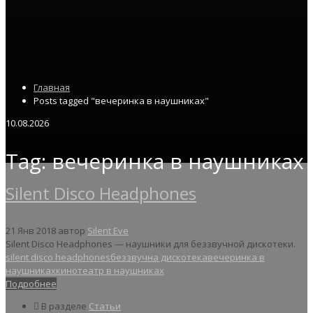
Главная
Posts tagged "вечеринка в наушниках"
10.08.2026
Tag: вечеринка в наушниках
Silent Disco Headphones
21 Янв 2018
автор
Silent Eve
Silent Disco Headphones — наушники для беззвучной дискотеки.
silent disco headphones
беззвучна дискотека
вечеринка в
наушниках
кинотеатр в наушниках
Подробнее
В разделе
Статьи