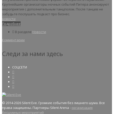
Крупнейшие организаторы ночных событий Питера анонсируют
мероприятия с дополнительным танцполом. После танцев не
забудьте послушать подкаст про бизнес.
новости
Подробнее
В разделе
Новости
Комментарии
Следи за нами здесь
СОЦСЕТИ
© 2014
-2026 Silent Eve. Громкие события без лишнего шума. Все
права защишены. Партнеры Silent Arena -
организация
бесшумных мероприятий