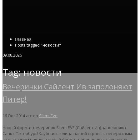
Главная
Posts tagged "новости"
09.08.2026
Tag: новости
Вечеринки Сайлент Ив заполоняют
Питер!
16 Окт 2014
автор
Silent Eve
Новый формат вечеринок Silent EVE (Сайлент Ив) заполоняют
Санкт-Петербург! Клубная столица нашей страны с неверотным
энтузиазмом приняла новый формат вечеринок в наушниках.