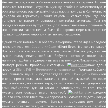
Честно говоря, я – не любитель зажигательных вечеринок. Но мне
нравится танцевать, слушать музыку, особенно качественную, и
оригинальность разных party. Когда я жила полгода в Колумбии, то
увидела альтернативу нашим клубам – сальса-бары, где все
танцуют по парам и выпивают коктейли, алкоголь. Там не
продается еда и не пустует танцпол: только веселье и общение. У
нас в России такого нет, и было бы хорошо перенять опыт не
только подобного мероприятия, но многое другое.
Одной такой новинкой в области вечеринок стала идея молодого
предпринимателя
Семена Кибало
«
Silent Eve
». Что же это такое?
Всё просто – это вечеринки в наушниках. Наконец-то, нам не
нужно выслушивать злобных бабулек, которые после 23.00
начинают долбить в дверь и вызывать полицию. Такие наушники
помогут решить проблему с соседями.
Даже девиз
проекта
Silent EVE — Вечеринки в наушниках
– Громкие события
без лишнего шума – подтверждает это. Принцип наушников
очень прост: есть два канала с разной музыкой, которые
настроены на два компьютера, за которыми играют диджеи, вы
сами выбираете нужный канал (в зависимости от того, какая
музыка вам больше всего нравится),
у каждого
канала есть свой цвет, таким образом вы сможете видеть, какую
музыку слушают другие. Важным преимуществом таких
вечеринок является то, что теперь не нужно кричать на перебой