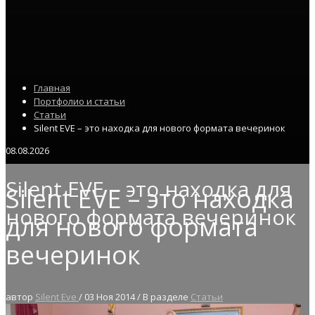
Главная
Портфолио и статьи
Статьи
Silent EVE – это находка для нового формата вечеринок
08.08.2026
Silent EVE – это находка для
Silent EVE – это находка
нового формата вечеринок
для нового формата
вечеринок
автор
Silent Eve
/
03 Ноя 2014
/
В разделе
Статьи