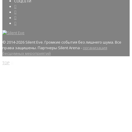
СОЦСЕТИ
© 2014
-2026 Silent Eve. Громкие события без лишнего шума. Все
права защишены. Партнеры Silent Arena -
организация
бесшумных мероприятий
TOP
});