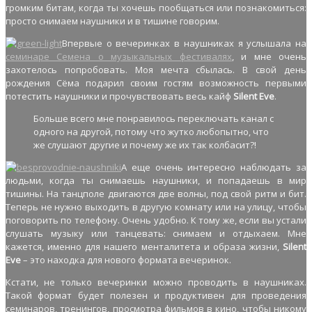
громким битам, когда ты хочешь пообщаться или познакомиться:
просто снимаем наушники и в тишине говорим.
Впервые о вечеринках в наушниках я услышала на
семинаре Семена о музыкальных фестивалях
, и мне очень
захотелось попробовать. Моя мечта сбылась. В свой день
рождения Сёма подарил своим гостям возможность первыми
потестить наушники и прочувствовать весь кайф
Silent Eve
.
Больше всего мне понравилось переключать канал с
одного на другой, потому что жутко любопытно, что
же слушают другие и почему же их так колбасит?!
А еще очень интересно наблюдать за
людьми, когда ты снимаешь наушники, и попадаешь в мир
тишины. На танцполе двигаются две волны, под свой ритм и бит.
Теперь не нужно выходить в другую комнату или на улицу, чтобы
поговорить по телефону. Очень удобно. К тому же, если вы устали
слушать музыку или танцевать: снимаем и отдыхаем. Мне
кажется, именно для нашего менталитета и образа жизни,
Silent
Eve
– это находка для нового формата вечеринок.
Кстати, не только вечеринки можно проводить в наушниках.
Такой формат будет полезен и продуктивен для проведения
семинаров, тренингов, просмотра фильмов в кино, чтобы никому