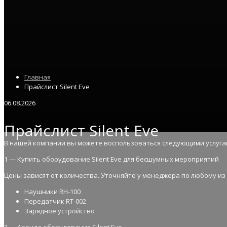
Главная
Прайслист Silent Eve
06.08.2026
Прайслист Silent Eve
В нашей компании вы можете воспользоваться следующими услуга
1 — Купить оборудование Silent Eve для бесшумных мероприятий
Цены зависят от количества. Уточняйте у менеджера по любому и
Наушники RH-100
Передатчик RT-002
Зарядное устройство