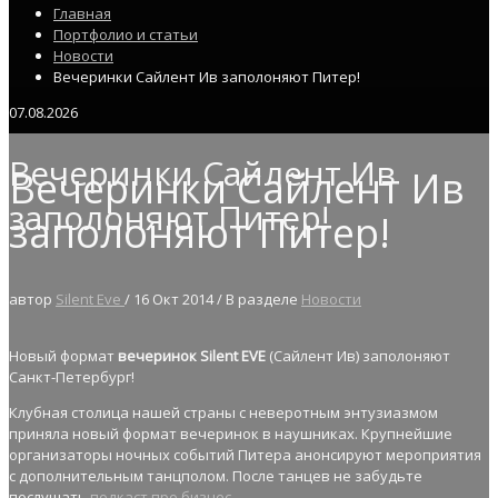
Главная
Портфолио и статьи
Новости
Вечеринки Сайлент Ив заполоняют Питер!
07.08.2026
Вечеринки Сайлент Ив
Вечеринки Сайлент Ив
заполоняют Питер!
заполоняют Питер!
автор
Silent Eve
/
16 Окт 2014
/
В разделе
Новости
Новый формат
вечеринок Silent EVE
(Сайлент Ив) заполоняют
Санкт-Петербург!
Клубная столица нашей страны с неверотным энтузиазмом
приняла новый формат вечеринок в наушниках. Крупнейшие
организаторы ночных событий Питера анонсируют мероприятия
с дополнительным танцполом. После танцев не забудьте
послушать
подкаст про бизнес
.