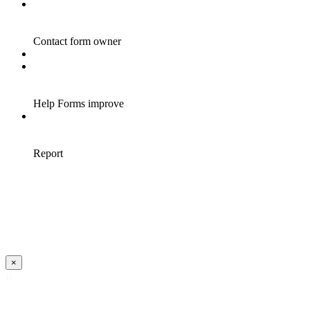
×
});